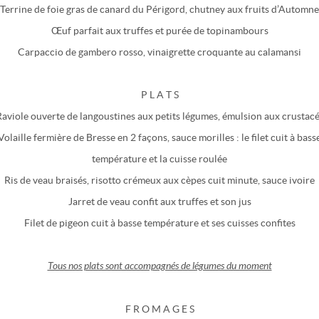
Terrine de foie gras de canard du Périgord, chutney aux fruits d’Automne
Œuf parfait aux truffes et purée de topinambours
Carpaccio de gambero rosso, vinaigrette croquante au calamansi
P L A T S
aviole ouverte de langoustines aux petits légumes, émulsion aux crustac
Volaille fermière de Bresse en 2 façons, sauce morilles : le filet cuit à bass
température et la cuisse roulée
Ris de veau braisés, risotto crémeux aux cèpes cuit minute, sauce ivoire
Jarret de veau confit aux truffes et son jus
Filet de pigeon cuit à basse température et ses cuisses confites
Tous nos plats sont accompagnés de légumes du moment
F R O M A G E S