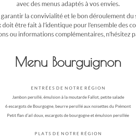
avec des menus adaptés à vos envies.
 garantir la convivialité et le bon déroulement du 
x doit être fait à l’identique pour l’ensemble des c
ons ou informations complémentaires, n’hésitez p
Menu Bourguignon
E N T R É E S D E N O T R E R É G I O N
Jambon persillé, émulsion à la moutarde Fallot, petite salade
6 escargots de Bourgogne, beurre persillé aux noisettes du Piémont
Petit flan d’ail doux, escargots de bourgogne et émulsion persillée
P L A T S D E N O T R E R É G I O N