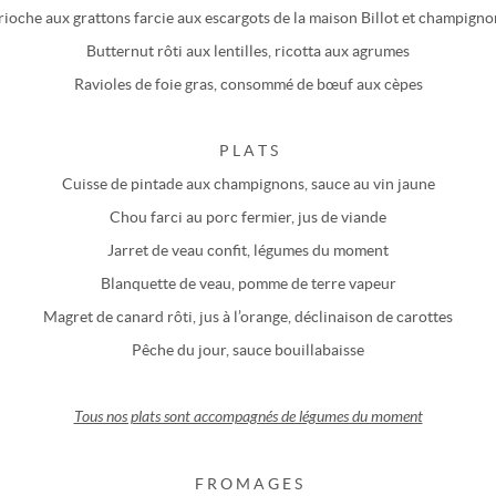
rioche aux grattons farcie aux escargots de la maison Billot et champigno
Butternut rôti aux lentilles, ricotta aux agrumes
Ravioles de foie gras, consommé de bœuf aux cèpes
P L A T S
Cuisse de pintade aux champignons, sauce au vin jaune
Chou farci au porc fermier, jus de viande
Jarret de veau confit, légumes du moment
Blanquette de veau, pomme de terre vapeur
Magret de canard rôti, jus à l’orange, déclinaison de carottes
Pêche du jour, sauce bouillabaisse
Tous nos plats sont accompagnés de légumes du moment
F R O M A G E S