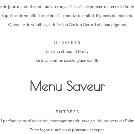
 de joue de bœuf confit au vin rouge, écrasée de pomme de terre à l’huile
Suprême de volaille, farce fine à la moutarde Fallot, légumes du moment
Quenelle de volaille gratinée à la Gaston Gérard et champignons
D E S S E R T S
Tarte au chocolat Barry
Tarte amandine cassis, glace vanille
Menu Saveur
E N T R É E S
 parfait, velouté de céleri, champignons shiitake grillés, noisette du Pié
Tarte façon quiche aux poireaux et cèpes