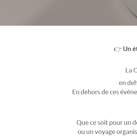
Un é
👉
La C
en deh
En dehors de ces événe
Que ce soit pour un dé
ou un voyage organis