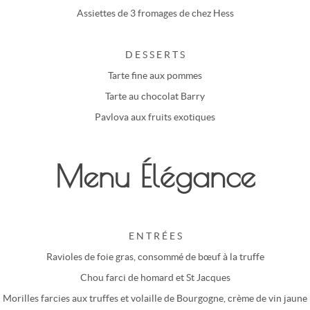
Assiettes de 3 fromages de chez Hess
D E S S E R T S
Tarte fine aux pommes
Tarte au chocolat Barry
Pavlova aux fruits exotiques
Menu Élégance
E N T R É E S
Ravioles de foie gras, consommé de bœuf à la truffe
Chou farci de homard et St Jacques
Morilles farcies aux truffes et volaille de Bourgogne, crème de vin jaune